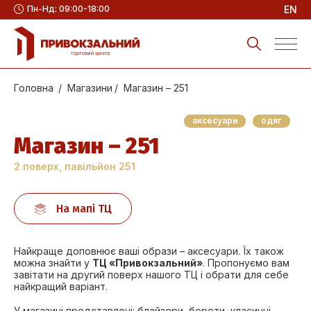
Пн-Нд: 09:00-18:00
EN
Головна
Магазини
Магазин – 251
аксесуари
одяг
Магазин – 251
2 поверх, павільйон 251
На мапі ТЦ
Найкраще доповнює ваші образи – аксесуари. Їх також
можна знайти у
ТЦ «Привокзальний»
. Пропонуємо вам
завітати на другий поверх нашого ТЦ і обрати для себе
найкращий варіант.
У магазині представлені: блайзери, берети, класичні